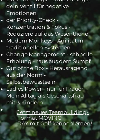
dein Ventil für negative
Emotionen
der Priority-Check -
Konzentration & Fokus -
Reduziere auf das Wesentliche
​Modern Monkeys - Agilität in
traditionellen Systemen
Change Management - schnelle
Erholung - raus aus dem Sumpf
Out of the Box - Herausragend
aus der Norm -
Selbstbewusstsein
Ladies Power - nur für Frauen -
Mein Alltag als Geschäftsfrau
mit 3 Kindern
Jetzt neues Teambuilding-
Format MOVING
DAY mit Golf kennenlernen!