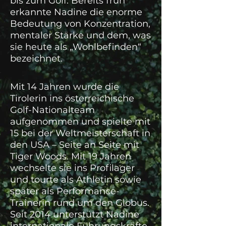
bis zum Golf. Bereits früh
erkannte Nadine die enorme
Bedeutung von Konzentration,
mentaler Stärke und dem, was
sie heute als „Wohlbefinden“
bezeichnet.
Mit 14 Jahren wurde die
Tirolerin ins österreichische
Golf-Nationalteam
aufgenommen und spielte mit
15 bei der Weltmeisterschaft in
den USA – Seite an Seite mit
Tiger Woods. Mit 19 Jahren
wechselte sie ins Profilager
und tourte als Athletin sowie
später als Performance-
Trainerin rund um den Globus.
Seit 2014 unterstützt Nadine